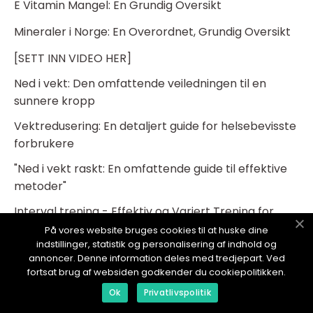
E Vitamin Mangel: En Grundig Oversikt
Mineraler i Norge: En Overordnet, Grundig Oversikt
[SETT INN VIDEO HER]
Ned i vekt: Den omfattende veiledningen til en
sunnere kropp
Vektredusering: En detaljert guide for helsebevisste
forbrukere
"Ned i vekt raskt: En omfattende guide til effektive
metoder"
Interval trening - Effektiv og Variert Trening for
Bedre Helse
På vores website bruges cookies til at huske dine
indstillinger, statistik og personalisering af indhold og
Headsett trening: En omfattende guide for
annoncer. Denne information deles med tredjepart. Ved
helsebevisste forbrukere
fortsat brug af websiden godkender du cookiepolitikken.
Ok
Privatlivspolitik
Nils van der Poel trening - en vei til bedre helse og