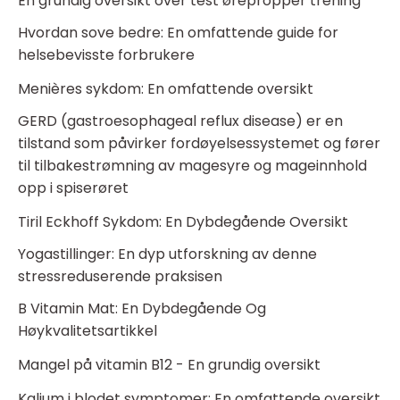
En grundig oversikt over test ørepropper trening
Hvordan sove bedre: En omfattende guide for
helsebevisste forbrukere
Menières sykdom: En omfattende oversikt
GERD (gastroesophageal reflux disease) er en
tilstand som påvirker fordøyelsessystemet og fører
til tilbakestrømning av magesyre og mageinnhold
opp i spiserøret
Tiril Eckhoff Sykdom: En Dybdegående Oversikt
Yogastillinger: En dyp utforskning av denne
stressreduserende praksisen
B Vitamin Mat: En Dybdegående Og
Høykvalitetsartikkel
Mangel på vitamin B12 - En grundig oversikt
Kalium i blodet symptomer: En omfattende oversikt