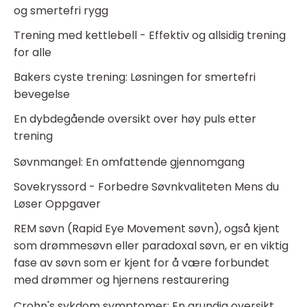
og smertefri rygg
Trening med kettlebell - Effektiv og allsidig trening
for alle
Bakers cyste trening: Løsningen for smertefri
bevegelse
En dybdegående oversikt over høy puls etter
trening
Søvnmangel: En omfattende gjennomgang
Sovekryssord - Forbedre Søvnkvaliteten Mens du
Løser Oppgaver
REM søvn (Rapid Eye Movement søvn), også kjent
som drømmesøvn eller paradoxal søvn, er en viktig
fase av søvn som er kjent for å være forbundet
med drømmer og hjernens restaurering
Crohn's sykdom symptomer: En grundig oversikt