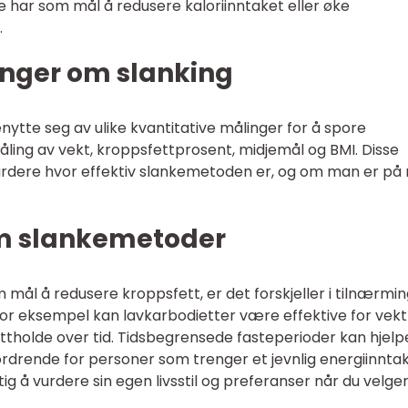
le har som mål å redusere kaloriinntaket eller øke
.
inger om slanking
ytte seg av ulike kvantitative målinger for å spore
ling av vekt, kroppsfettprosent, midjemål og BMI. Disse
urdere hvor effektiv slankemetoden er, og om man er på 
om slankemetoder
mål å redusere kroppsfett, er det forskjeller i tilnærmi
or eksempel kan lavkarbodietter være effektive for vekt
tholde over tid. Tidsbegrensede fasteperioder kan hjelp
drende for personer som trenger et jevnlig energiinnta
ig å vurdere sin egen livsstil og preferanser når du velge