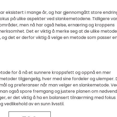
ar eksistert i mange år, og har gjennomgått store endrin
t fokus på ulike aspekter ved slankemetodene. Tidligere va
sområder, men nå har også helse, ernæring og kroppens
rksomhet. Det er viktig å merke seg at de ulike metod
 og det er derfor viktig å velge en metode som passer e
etode for å nå et sunnere kroppsfett og oppnå en mer
ke metoder tilgjengelig, hver med sine fordeler og ulemper.
e mål og preferanser når man velger en slankemetode. Ve
 man også spore fremgang og justere planen om nødvend
r, er det viktig å ha en balansert tilnærming med fokus
g vedlikehold av en sunn livsstil.