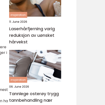
inspiration
11. June 2026
Laserhårfjerning varig
reduksjon av uønsket
hårvekst
nere
er i
inspiration
06. June 2026
 mest
Tannlege osterøy trygg
tannbehandling nær
an ha