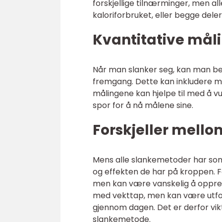
forskjellige tilnærminger, men al
kaloriforbruket, eller begge deler
Kvantitative mål
Når man slanker seg, kan man ben
fremgang. Dette kan inkludere må
målingene kan hjelpe til med å v
spor for å nå målene sine.
Forskjeller mell
Mens alle slankemetoder har som 
og effekten de har på kroppen. F
men kan være vanskelig å oppret
med vekttap, men kan være utfor
gjennom dagen. Det er derfor vikt
slankemetode.