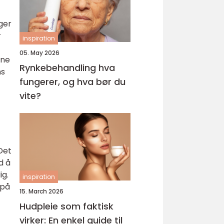
ger
r
inspiration
05. May 2026
ene
Rynkebehandling hva
ns
fungerer, og hva bør du
vite?
 Det
d å
ig.
inspiration
 på
15. March 2026
Hudpleie som faktisk
virker: En enkel guide til