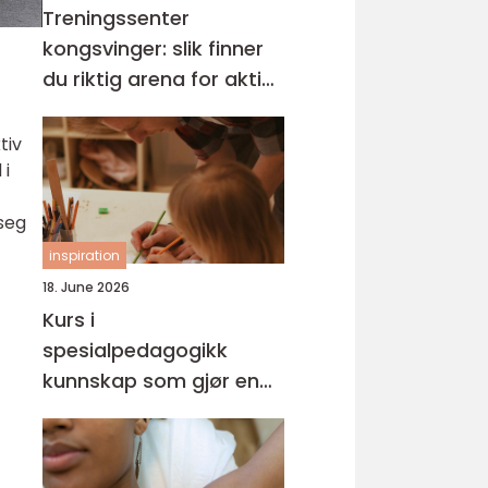
Treningssenter
kongsvinger: slik finner
du riktig arena for aktiv
hverdag
tiv
 i
 seg
inspiration
18. June 2026
Kurs i
spesialpedagogikk
kunnskap som gjør en
forskjell i hverdagen