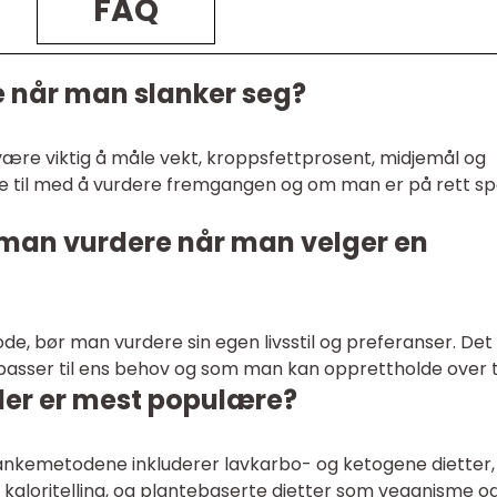
FAQ
e når man slanker seg?
være viktig å måle vekt, kroppsfettprosent, midjemål og
pe til med å vurdere fremgangen og om man er på rett sp
r man vurdere når man velger en
e, bør man vurdere sin egen livsstil og preferanser. Det
passer til ens behov og som man kan opprettholde over t
der er mest populære?
nkemetodene inkluderer lavkarbo- og ketogene dietter,
 kaloritelling, og plantebaserte dietter som veganisme o