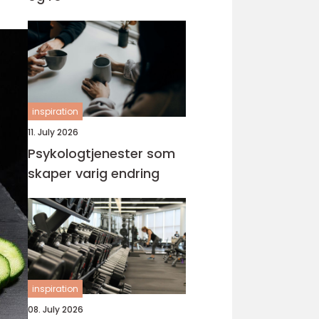
inspiration
11. July 2026
Psykologtjenester som
skaper varig endring
inspiration
08. July 2026