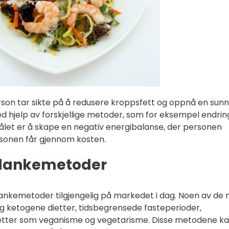
rson tar sikte på å redusere kroppsfett og oppnå en sun
 hjelp av forskjellige metoder, som for eksempel endring
 Målet er å skape en negativ energibalanse, der personen
rsonen får gjennom kosten.
slankemetoder
slankemetoder tilgjengelig på markedet i dag. Noen av de
g ketogene dietter, tidsbegrensede fasteperioder,
 dietter som veganisme og vegetarisme. Disse metodene k