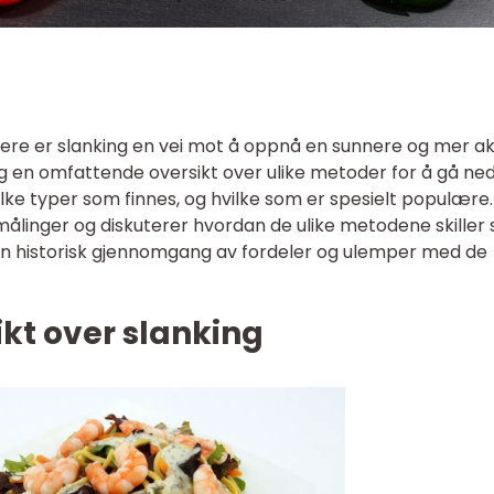
ere er slanking en vei mot å oppnå en sunnere og mer ak
i deg en omfattende oversikt over ulike metoder for å gå ned
vilke typer som finnes, og hvilke som er spesielt populære.
e målinger og diskuterer hvordan de ulike metodene skiller
eg en historisk gjennomgang av fordeler og ulemper med de
kt over slanking