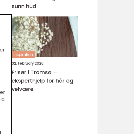
sunn hud
or
inspiration
02. February 2026
Frisør i Tromsø –
eksperthjelp for hår og
velvære
 er
id.
g