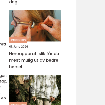
deg
inspiration
rett
01. June 2026
Høreapparat: slik får du
mest mulig ut av bedre
hørsel
ngen
tap,
e
k
r en
inspiration