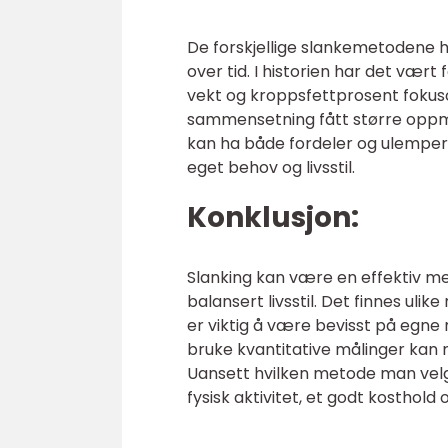
De forskjellige slankemetodene h
over tid. I historien har det vær
vekt og kroppsfettprosent foku
sammensetning fått større oppme
kan ha både fordeler og ulemper,
eget behov og livsstil.
Konklusjon:
Slanking kan være en effektiv m
balansert livsstil. Det finnes uli
er viktig å være bevisst på egn
bruke kvantitative målinger kan
Uansett hvilken metode man velge
fysisk aktivitet, et godt kosthold o