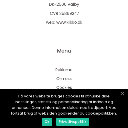
web:
www.klikko.dk
Menu
Reklame
Om oss
Cookies
På vores website bruges cookies til at huske dine
Kontakt Oss
indstillinger, statistik og personalisering af indhold og
Sitemap
annoncer. Denne information deles med tredjepart. Ved
fortsat brug af websiden godkender du cookiepolitikken.
Ok
Privatlivspolitik