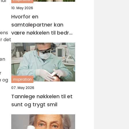
 har
10. May 2026
Hvorfor en
samtalepartner kan
være nøkkelen til bedre
Mens
er det
hverdagsmestring
gen
r
e og
inspiration
07. May 2026
Tannlege nøkkelen til et
sunt og trygt smil