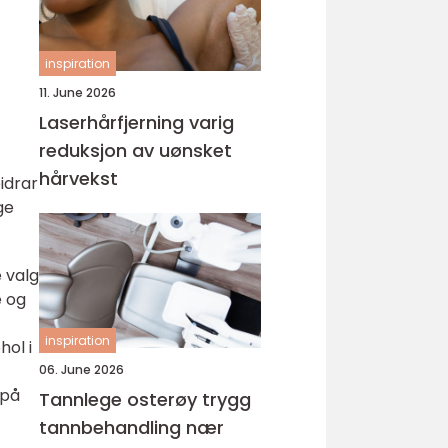
inspiration
11. June 2026
Laserhårfjerning varig
reduksjon av uønsket
hårvekst
idrar
ge
 valg
e og
inspiration
hol i
06. June 2026
 på
Tannlege osterøy trygg
tannbehandling nær