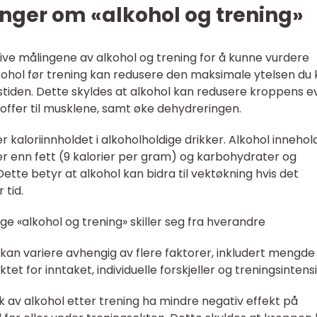
nger om «alkohol og trening»
ative målingene av alkohol og trening for å kunne vurdere
kohol før trening kan redusere den maksimale ytelsen du
stiden. Dette skyldes at alkohol kan redusere kroppens e
toffer til musklene, samt øke dehydreringen.
r kaloriinnholdet i alkoholholdige drikker. Alkohol innehol
r enn fett (9 kalorier per gram) og karbohydrater og
ette betyr at alkohol kan bidra til vektøkning hvis det
 tid.
ge «alkohol og trening» skiller seg fra hverandre
 kan variere avhengig av flere faktorer, inkludert mengde
t for inntaket, individuelle forskjeller og treningsintensi
av alkohol etter trening ha mindre negativ effekt på