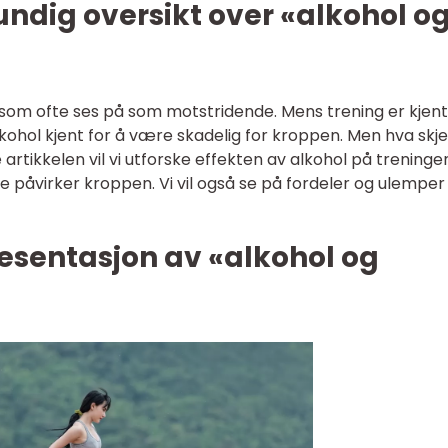
undig oversikt over «alkohol o
r som ofte ses på som motstridende. Mens trening er kjent
lkohol kjent for å være skadelig for kroppen. Men hva skje
rtikkelen vil vi utforske effekten av alkohol på treningen
e påvirker kroppen. Vi vil også se på fordeler og ulempe
esentasjon av «alkohol og