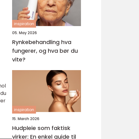
inspiration
05. May 2026
Rynkebehandling hva
fungerer, og hva bør du
vite?
hol
 du
ler
inspiration
15. March 2026
Hudpleie som faktisk
virker: En enkel guide til