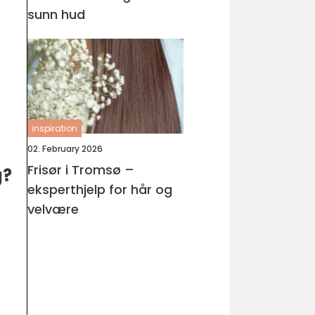
sunn hud
inspiration
02. February 2026
Frisør i Tromsø –
g?
eksperthjelp for hår og
velvære