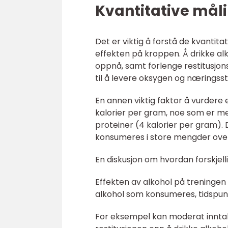
Kvantitative måli
Det er viktig å forstå de kvantit
effekten på kroppen. Å drikke al
oppnå, samt forlenge restitusjon
til å levere oksygen og næringss
En annen viktig faktor å vurdere e
kalorier per gram, noe som er me
proteiner (4 kalorier per gram). D
konsumeres i store mengder over
En diskusjon om hvordan forskjelli
Effekten av alkohol på treningen
alkohol som konsumeres, tidspunkte
For eksempel kan moderat inntak 