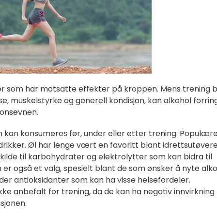
eter som har motsatte effekter på kroppen. Mens trening b
se, muskelstyrke og generell kondisjon, kan alkohol forrin
sjonsevnen.
m kan konsumeres før, under eller etter trening. Populære
 drikker. Øl har lenge vært en favoritt blant idrettsutøver
kilde til karbohydrater og elektrolytter som kan bidra til
er også et valg, spesielt blant de som ønsker å nyte alko
er antioksidanter som kan ha visse helsefordeler.
ikke anbefalt for trening, da de kan ha negativ innvirkning
sjonen.