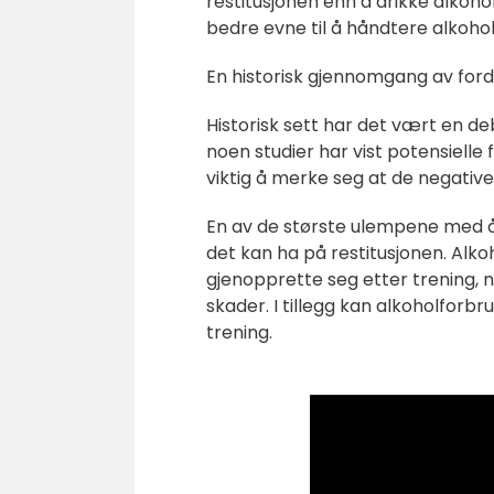
restitusjonen enn å drikke alkoho
bedre evne til å håndtere alkoho
En historisk gjennomgang av ford
Historisk sett har det vært en d
noen studier har vist potensielle 
viktig å merke seg at de negativ
En av de største ulempene med å
det kan ha på restitusjonen. Alko
gjenopprette seg etter trening, n
skader. I tillegg kan alkoholforbru
trening.