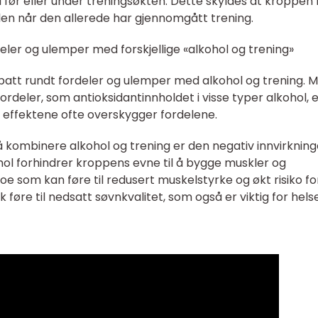
l før eller under treningsøkten. Dette skyldes at kroppen
len når den allerede har gjennomgått trening.
eler og ulemper med forskjellige «alkohol og trening»
ebatt rundt fordeler og ulemper med alkohol og trening. 
fordeler, som antioksidantinnholdet i visse typer alkohol, 
e effektene ofte overskygger fordelene.
 kombinere alkohol og trening er den negativ innvirknin
hol forhindrer kroppens evne til å bygge muskler og
oe som kan føre til redusert muskelstyrke og økt risiko fo
k føre til nedsatt søvnkvalitet, som også er viktig for hels