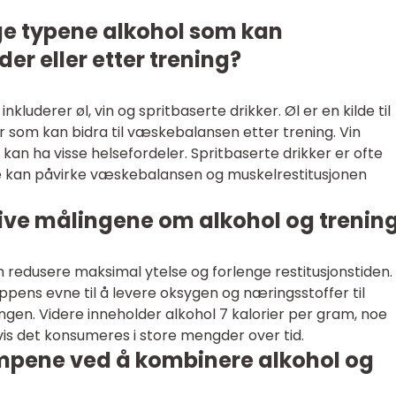
ige typene alkohol som kan
er eller etter trening?
luderer øl, vin og spritbaserte drikker. Øl er en kilde til
 som kan bidra til væskebalansen etter trening. Vin
kan ha visse helsefordeler. Spritbaserte drikker er ofte
 de kan påvirke væskebalansen og muskelrestitusjonen
tive målingene om alkohol og trenin
an redusere maksimal ytelse og forlenge restitusjonstiden.
pens evne til å levere oksygen og næringsstoffer til
gen. Videre inneholder alkohol 7 kalorier per gram, noe
vis det konsumeres i store mengder over tid.
mpene ved å kombinere alkohol og