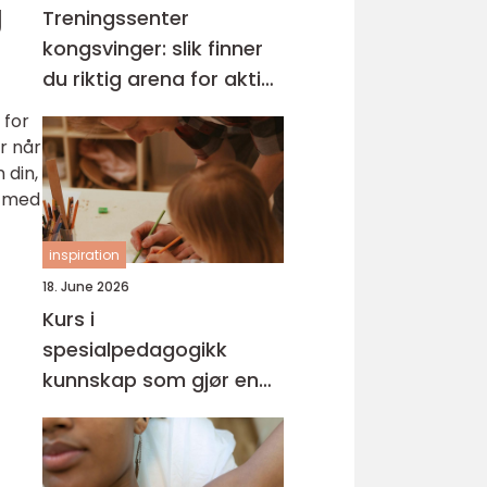
g
Treningssenter
kongsvinger: slik finner
du riktig arena for aktiv
hverdag
 for
r når
 din,
r med
inspiration
18. June 2026
Kurs i
spesialpedagogikk
kunnskap som gjør en
forskjell i hverdagen