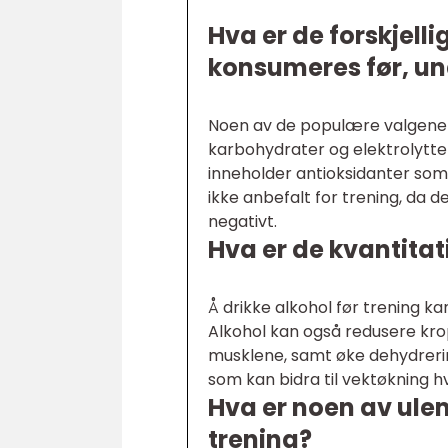
Hva er de forskjell
konsumeres før, und
Noen av de populære valgene ink
karbohydrater og elektrolytter
inneholder antioksidanter som 
ikke anbefalt for trening, da
negativt.
Hva er de kvantita
Å drikke alkohol før trening k
Alkohol kan også redusere krop
musklene, samt øke dehydrerin
som kan bidra til vektøkning h
Hva er noen av ule
trening?