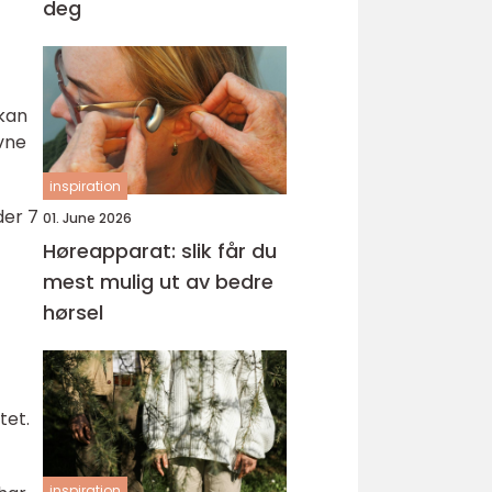
deg
 kan
vne
inspiration
der 7
01. June 2026
Høreapparat: slik får du
mest mulig ut av bedre
hørsel
tet.
inspiration