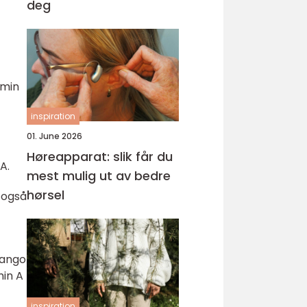
deg
amin
inspiration
01. June 2026
Høreapparat: slik får du
A.
mest mulig ut av bedre
hørsel
 også
mango
min A
inspiration