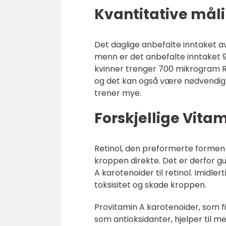
Kvantitative mål
Det daglige anbefalte inntaket av
menn er det anbefalte inntaket 9
kvinner trenger 700 mikrogram RA
og det kan også være nødvendig å
trener mye.
Forskjellige Vita
Retinol, den preformerte formen a
kroppen direkte. Det er derfor 
A karotenoider til retinol. Imidlert
toksisitet og skade kroppen.
Provitamin A karotenoider, som fi
som antioksidanter, hjelper til me