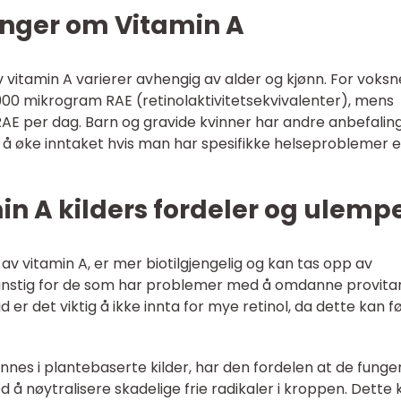
inger om Vitamin A
 vitamin A varierer avhengig av alder og kjønn. For voksn
00 mikrogram RAE (retinolaktivitetsekvivalenter), mens
E per dag. Barn og gravide kvinner har andre anbefaling
 øke inntaket hvis man har spesifikke helseproblemer e
min A kilders fordeler og ulemp
v vitamin A, er mer biotilgjengelig og kan tas opp av
gunstig for de som har problemer med å omdanne provita
id er det viktig å ikke innta for mye retinol, da dette kan fø
nnes i plantebaserte kilder, har den fordelen at de funge
d å nøytralisere skadelige frie radikaler i kroppen. Dette