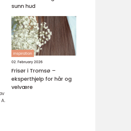
sunn hud
inspiration
02. February 2026
Frisør i Tromsø –
eksperthjelp for hår og
velvære
av
 A.