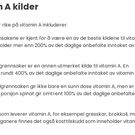
 A kilder
ike på vitamin A inkluderer:
nsakene er kjent for å være en av de beste kildene til vit
eholder mer enn 200% av det daglige anbefalte inntaket av
 grønnsaker er en annen utmerket kilde til vitamin A. En
 rundt 400% av det daglige anbefalte inntaket av vitamin 
dgrønnsaken gir ikke bare en sunn dose vitamin A, men er
En porsjon spinat gir omtrent 100% av det daglige anbefalte
om leverer vitamin A, for eksempel gresskar, brokkoli, 
eganere finnes det også kosttilskudd som inneholder vita