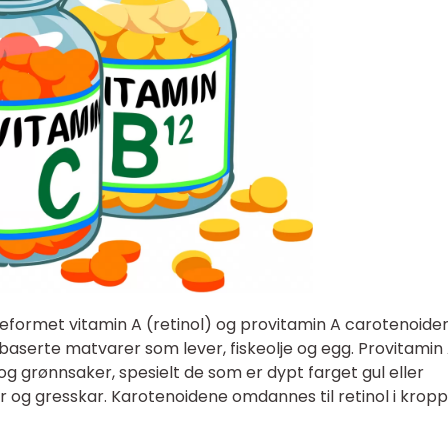
eformet vitamin A (retinol) og provitamin A carotenoider
ebaserte matvarer som lever, fiskeolje og egg. Provitamin
t og grønnsaker, spesielt de som er dypt farget gul eller
er og gresskar. Karotenoidene omdannes til retinol i krop