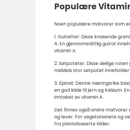
Populære Vitamin
Noen populære matvarer som er r
1. Gulrøtter: Disse knasende grøn
A. En gjennomsnittlig gulrot inn
vitamin A.
2. Søtpoteter: Disse deilige roten
middels stor søtpotet inneholder
3. Spinat: Denne næringsrike bla
en god kilde til jern og kalsium. 
inntaket av vitamin A.
Det finnes også andre matvarer s
og lever. For vegetarianere og v
fra plantebaserte kilder.