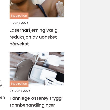
inspiration
11. June 2026
Laserhårfjerning varig
reduksjon av uønsket
hårvekst
.
inspiration
 A
06. June 2026
pen
Tannlege osterøy trygg
tannbehandling nær