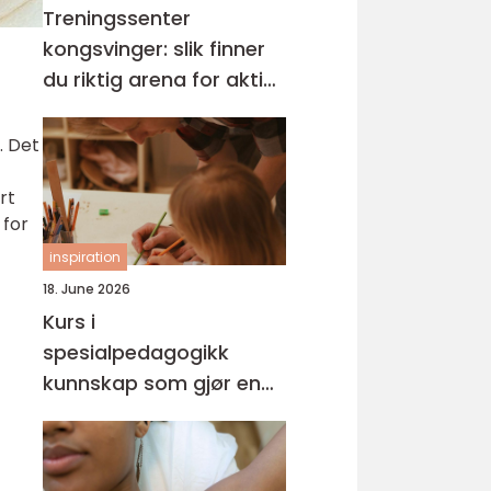
Treningssenter
kongsvinger: slik finner
du riktig arena for aktiv
hverdag
. Det
rt
 for
inspiration
18. June 2026
Kurs i
spesialpedagogikk
kunnskap som gjør en
forskjell i hverdagen