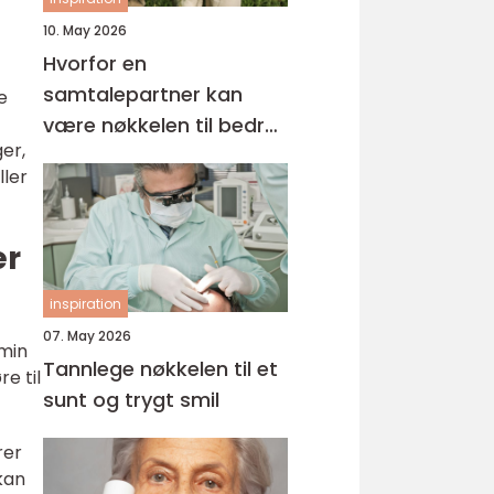
10. May 2026
Hvorfor en
samtalepartner kan
e
være nøkkelen til bedre
er,
hverdagsmestring
ller
er
inspiration
07. May 2026
min
Tannlege nøkkelen til et
re til
sunt og trygt smil
rer
 kan