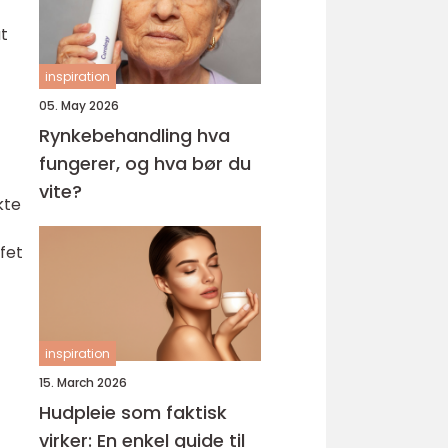
at
inspiration
05. May 2026
Rynkebehandling hva
fungerer, og hva bør du
vite?
kte
fet
inspiration
15. March 2026
Hudpleie som faktisk
virker: En enkel guide til