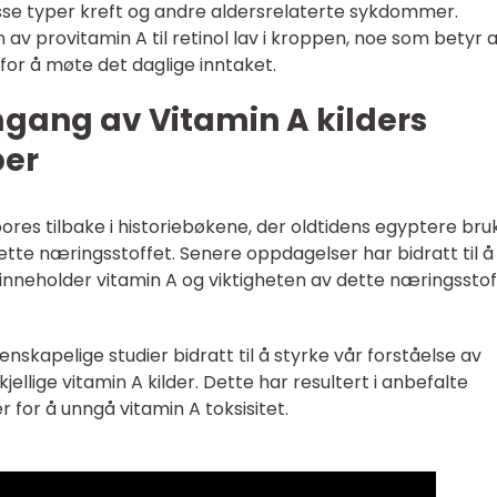
 visse typer kreft og andre aldersrelaterte sykdommer.
 av provitamin A til retinol lav i kroppen, noe som betyr 
r å møte det daglige inntaket.
mgang av Vitamin A kilders
per
ores tilbake i historiebøkene, der oldtidens egyptere bru
l dette næringsstoffet. Senere oppdagelser har bidratt til å
inneholder vitamin A og viktigheten av dette næringsstof
enskapelige studier bidratt til å styrke vår forståelse av
llige vitamin A kilder. Dette har resultert i anbefalte
for å unngå vitamin A toksisitet.