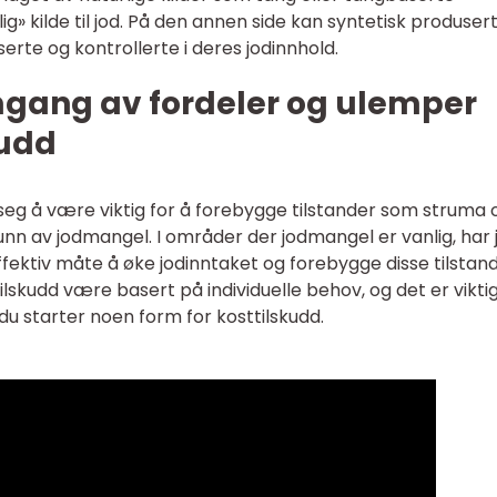
g» kilde til jod. På den annen side kan syntetisk produser
rte og kontrollerte i deres jodinnhold.
mgang av fordeler og ulemper
kudd
st seg å være viktig for å forebygge tilstander som struma 
n av jodmangel. I områder der jodmangel er vanlig, har 
ffektiv måte å øke jodinntaket og forebygge disse tilstan
ilskudd være basert på individuelle behov, og det er vikti
du starter noen form for kosttilskudd.