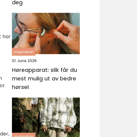
deg
t har
inspiration
01. June 2026
Høreapparat: slik får du
mest mulig ut av bedre
m
for
hørsel
der,
inspiration