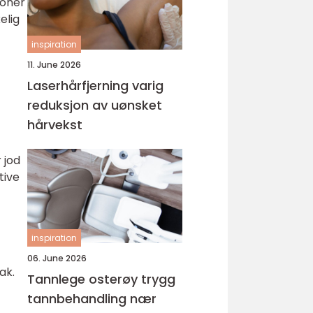
moner
elig
inspiration
11. June 2026
Laserhårfjerning varig
reduksjon av uønsket
hårvekst
 jod
tive
inspiration
06. June 2026
ak.
Tannlege osterøy trygg
tannbehandling nær