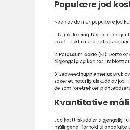
Populære jod kos
Noen av de mer populære jod kos
1. Lugols løsning: Dette er en kje
vært brukt i medisinske sammenhe
2. Potassium iodide (KI): Dette er 
tilgjengelig og kan tas i tablettfo
3. Seaweed supplements: Bruk av
søker et naturlig tilskudd av jod.
de som foretrekker plantebaserte
Kvantitative måli
Jod kosttilskudd er tilgjengelig i 
målingene i forhold til anbefalte 