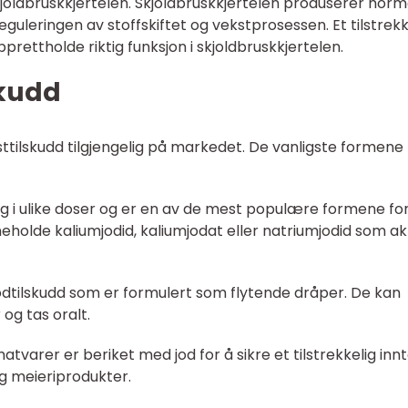
joldbruskkjertelen. Skjoldbruskkjertelen produserer hor
reguleringen av stoffskiftet og vekstprosessen. Et tilstrekk
pprettholde riktig funksjon i skjoldbruskkjertelen.
skudd
osttilskudd tilgjengelig på markedet. De vanligste formene
elig i ulike doser og er en av de mest populære formene for
neholde kaliumjodid, kaliumjodat eller natriumjodid som ak
 jodtilskudd som er formulert som flytende dråper. De kan
 og tas oralt.
tvarer er beriket med jod for å sikre et tilstrekkelig innt
og meieriprodukter.