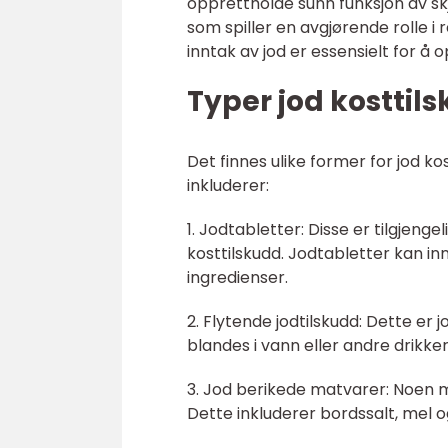
opprettholde sunn funksjon av sk
som spiller en avgjørende rolle i 
inntak av jod er essensielt for å o
Typer jod kosttil
Det finnes ulike former for jod k
inkluderer:
1. Jodtabletter: Disse er tilgjeng
kosttilskudd. Jodtabletter kan in
ingredienser.
2. Flytende jodtilskudd: Dette er
blandes i vann eller andre drikker
3. Jod berikede matvarer: Noen ma
Dette inkluderer bordssalt, mel 