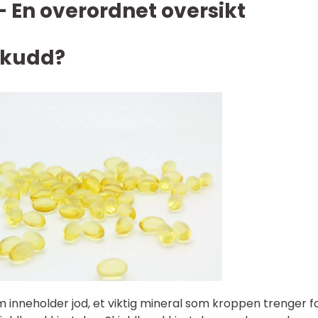
– En overordnet oversikt
lskudd?
 inneholder jod, et viktig mineral som kroppen trenger f