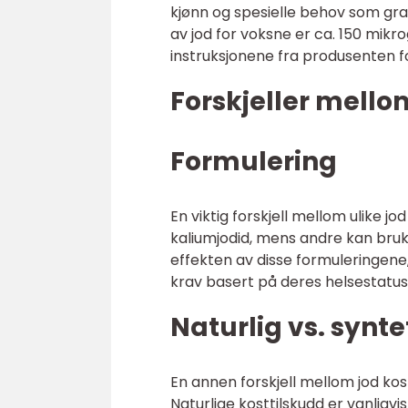
kjønn og spesielle behov som gra
av jod for voksne er ca. 150 mikr
instruksjonene fra produsenten for
Forskjeller mello
Formulering
En viktig forskjell mellom ulike j
kaliumjodid, mens andre kan bruke 
effekten av disse formuleringene
krav basert på deres helsestatus
Naturlig vs. synte
En annen forskjell mellom jod kost
Naturlige kosttilskudd er vanligvi