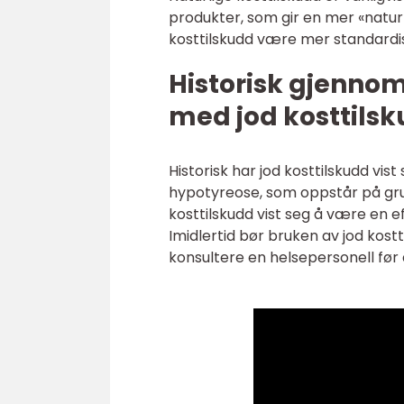
produkter, som gir en mer «naturli
kosttilskudd være mer standardise
Historisk gjenno
med jod kosttils
Historisk har jod kosttilskudd vi
hypotyreose, som oppstår på grun
kosttilskudd vist seg å være en e
Imidlertid bør bruken av jod kostt
konsultere en helsepersonell før 