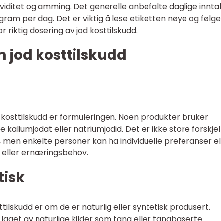
viditet og amming. Det generelle anbefalte daglige innta
ogram per dag. Det er viktig å lese etiketten nøye og følge
 riktig dosering av jod kosttilskudd.
m jod kosttilskudd
od kosttilskudd er formuleringen. Noen produkter bruker
kaliumjodat eller natriumjodid. Det er ikke store forskjell
, men enkelte personer kan ha individuelle preferanser el
 eller ernæringsbehov.
tisk
tilskudd er om de er naturlig eller syntetisk produsert.
s laget av naturlige kilder som tang eller tangbaserte