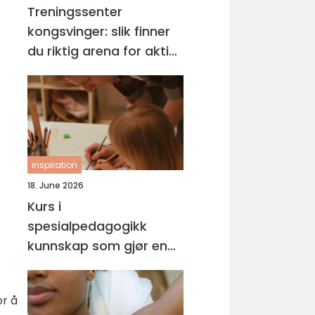
Treningssenter
kongsvinger: slik finner
du riktig arena for aktiv
hverdag
inspiration
18. June 2026
Kurs i
spesialpedagogikk
kunnskap som gjør en
forskjell i hverdagen
or å