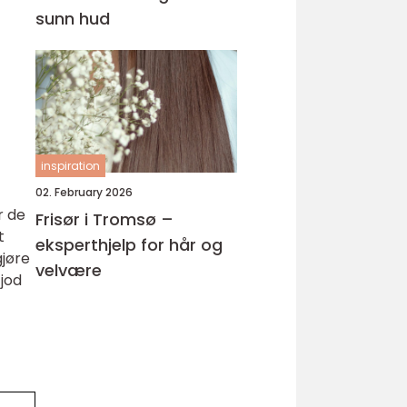
sunn hud
inspiration
02. February 2026
r de
Frisør i Tromsø –
t
eksperthjelp for hår og
gjøre
velvære
jod