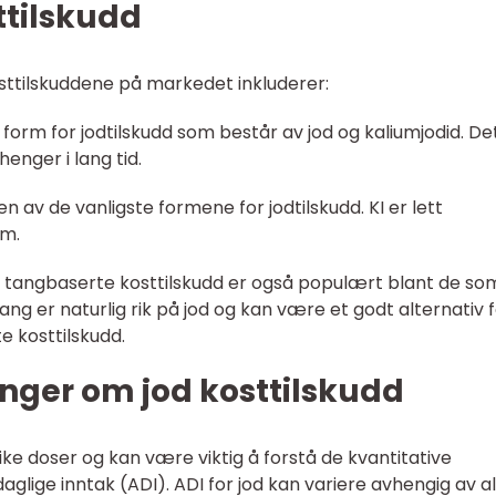
ttilskudd
ttilskuddene på markedet inkluderer:
nt form for jodtilskudd som består av jod og kaliumjodid. De
nger i lang tid.
en av de vanligste formene for jodtilskudd. KI er lett
rm.
 tangbaserte kosttilskudd er også populært blant de so
 Tang er naturlig rik på jod og kan være et godt alternativ 
 kosttilskudd.
nger om jod kosttilskudd
ulike doser og kan være viktig å forstå de kvantitative
daglige inntak (ADI). ADI for jod kan variere avhengig av al