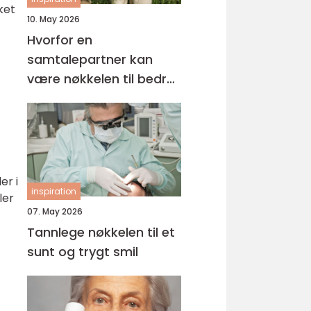
ket
10. May 2026
Hvorfor en
samtalepartner kan
være nøkkelen til bedre
hverdagsmestring
er i
inspiration
ler
07. May 2026
Tannlege nøkkelen til et
sunt og trygt smil