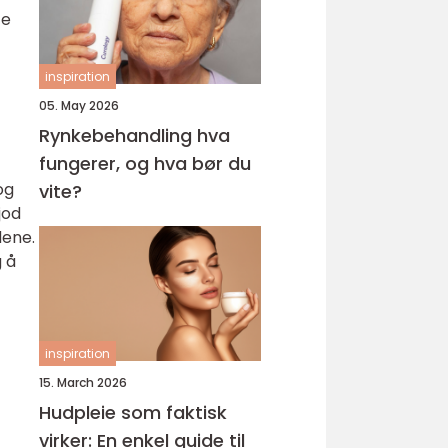
te
inspiration
05. May 2026
Rynkebehandling hva
fungerer, og hva bør du
og
vite?
jod
dene.
g å
inspiration
15. March 2026
Hudpleie som faktisk
virker: En enkel guide til