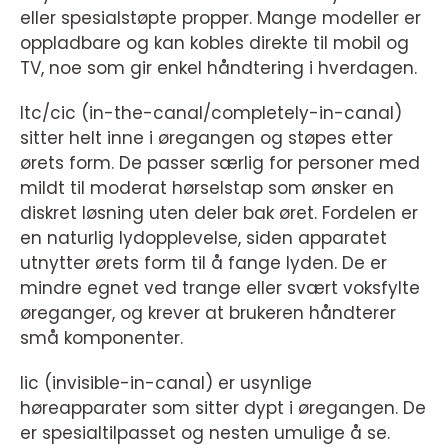
eller spesialstøpte propper. Mange modeller er
oppladbare og kan kobles direkte til mobil og
TV, noe som gir enkel håndtering i hverdagen.
Itc/cic (in-the-canal/completely-in-canal)
sitter helt inne i øregangen og støpes etter
ørets form. De passer særlig for personer med
mildt til moderat hørselstap som ønsker en
diskret løsning uten deler bak øret. Fordelen er
en naturlig lydopplevelse, siden apparatet
utnytter ørets form til å fange lyden. De er
mindre egnet ved trange eller svært voksfylte
øreganger, og krever at brukeren håndterer
små komponenter.
Iic (invisible-in-canal) er usynlige
høreapparater som sitter dypt i øregangen. De
er spesialtilpasset og nesten umulige å se.