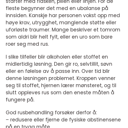
starter med flasken, pillen eller linjen. For de
fleste begynner det med en ubalanse på
innsiden. Kanskje har personen vokst opp med
høye krav, utrygghet, manglende støtte eller
uforløste traumer. Mange beskriver et tomrom
som aldri blir helt fylt, eller en uro som bare
roer seg med rus.
I slike tilfeller blir alkoholen eller stoffet en
midlertidig løsning. Den gir ro, selvtillit, søvn
eller en følelse av å passe inn. Over tid blir
denne løsningen problemet. Kroppen venner
seg til stoffet, hjernen lærer mønsteret, og til
slutt oppleves rus som den eneste måten å
fungere på.
God rusbehandling forsøker derfor å:
– redusere eller fjerne de fysiske abstinensene
på en trygg måte