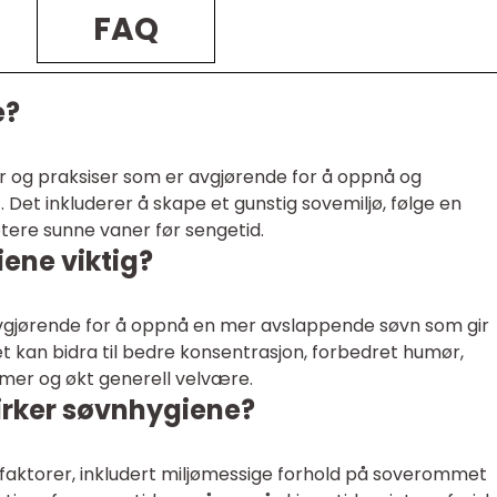
FAQ
e?
er og praksiser som er avgjørende for å oppnå og
 Det inkluderer å skape et gunstig sovemiljø, følge en
ere sunne vaner før sengetid.
ene viktig?
vgjørende for å oppnå en mer avslappende søvn som gir
et kan bidra til bedre konsentrasjon, forbedret humør,
emer og økt generell velvære.
virker søvnhygiene?
 faktorer, inkludert miljømessige forhold på soverommet