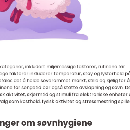
kategorier, inkludert miljømessige faktorer, rutinene før
ssige faktorer inkluderer temperatur, støy og lysforhold p
les det å holde soverommet mørkt, stille og kjølig for å
tinene før sengetid bør også støtte avslapning og søvn. D
k aktivitet, skjermtid og stimuli fra elektroniske enheter
svalg som kosthold, fysisk aktivitet og stressmestring spille
inger om søvnhygiene