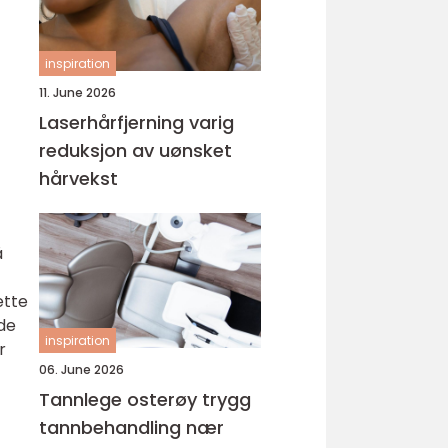
inspiration
11. June 2026
Laserhårfjerning varig
reduksjon av uønsket
hårvekst
å
ette
 de
inspiration
r
06. June 2026
Tannlege osterøy trygg
tannbehandling nær