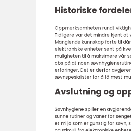
Historiske forde
Oppmerksomheten rundt viktighet
Tidligere var det mindre kjent at
Manglende kunnskap førte til dår
elektroniske enheter sent på kve
muligheten til å maksimere vår s
obs på at noen søvnhygienerutin
erfaringer. Det er derfor avgjøren
søvnspesialister for å få mest mu
Avslutning og o
Søvnhygiene spiller en avgjørend
sunne rutiner og vaner før senget
et miljø som er gunstig for søvn
og stimuli fra elektroniske enhet