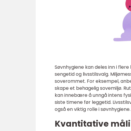
Søvnhygiene kan deles inn i flere 
sengetid og livsstilsvalg. Miljøme
soverommet. For eksempel, anbefa
skape et behagelig sovemiljø. Ru
kan innebære å unngå intens fysis
siste timene før leggetid. Livsstil
også en viktig rolle i søvnhygiene.
Kvantitative mål