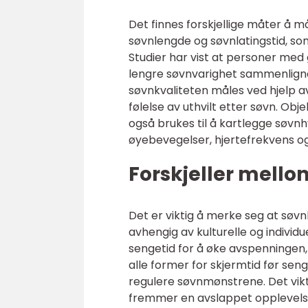
Det finnes forskjellige måter å m
søvnlengde og søvnlatingstid, som
Studier har vist at personer med 
lengre søvnvarighet sammenlign
søvnkvaliteten måles ved hjelp 
følelse av uthvilt etter søvn. Ob
også brukes til å kartlegge søvnhy
øyebevegelser, hjertefrekvens o
Forskjeller mello
Det er viktig å merke seg at søvn
avhengig av kulturelle og individ
sengetid for å øke avspenningen,
alle former for skjermtid før sen
regulere søvnmønstrene. Det vikt
fremmer en avslappet opplevelse