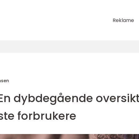
Reklame
nsen
En dybdegående oversik
ste forbrukere