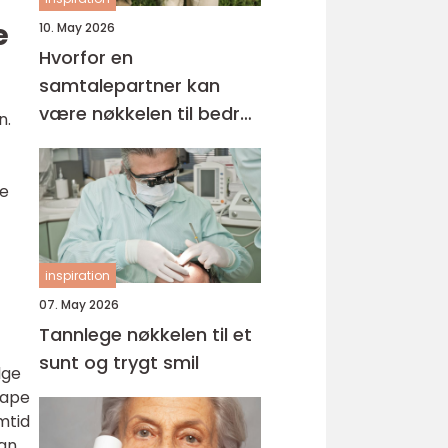
e
10. May 2026
Hvorfor en
samtalepartner kan
være nøkkelen til bedre
n.
hverdagsmestring
re
inspiration
07. May 2026
Tannlege nøkkelen til et
sunt og trygt smil
lge
kape
mtid
kan