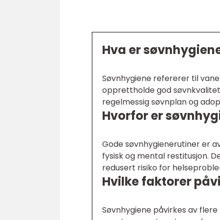
Hva er søvnhygien
Søvnhygiene refererer til van
opprettholde god søvnkvalitet.
regelmessig søvnplan og adopt
Hvorfor er søvnhygi
Gode søvnhygienerutiner er a
fysisk og mental restitusjon. D
redusert risiko for helseprobl
Hvilke faktorer på
Søvnhygiene påvirkes av flere