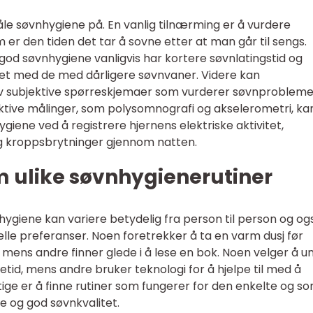
åle søvnhygiene på. En vanlig tilnærming er å vurdere
 er den tiden det tar å sovne etter at man går til sengs.
god søvnhygiene vanligvis har kortere søvnlatingstid og
et med de med dårligere søvnvaner. Videre kan
av subjektive spørreskjemaer som vurderer søvnprobleme
jektive målinger, som polysomnografi og akselerometri, ka
giene ved å registrere hjernens elektriske aktivitet,
g kroppsbrytninger gjennom natten.
m ulike søvnhygienerutiner
hygiene kan variere betydelig fra person til person og og
uelle preferanser. Noen foretrekker å ta en varm dusj før
 mens andre finner glede i å lese en bok. Noen velger å 
getid, mens andre bruker teknologi for å hjelpe til med å
ige er å finne rutiner som fungerer for den enkelte og s
 og god søvnkvalitet.