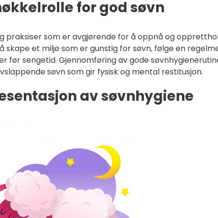
økkelrolle for god søvn
og praksiser som er avgjørende for å oppnå og opprettho
 skape et miljø som er gunstig for søvn, følge en regelm
r før sengetid. Gjennomføring av gode søvnhygienerutin
slappende søvn som gir fysisk og mental restitusjon.
esentasjon av søvnhygiene