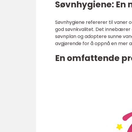
Søvnhygiene: En n
Søvnhygiene refererer til vaner 
god søvnkvalitet. Det innebærer å
søvnplan og adoptere sunne vane
avgjørende for å oppnå en mer av
En omfattende pr