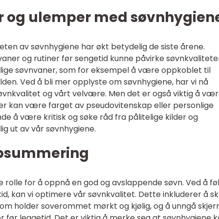
ler og ulemper med søvnhygien
en av søvnhygiene har økt betydelig de siste årene.
 vaner og rutiner før sengetid kunne påvirke søvnkvalitete
lige søvnvaner, som for eksempel å være oppkoblet til
lden. Ved å bli mer opplyste om søvnhygiene, har vi nå
øvnkvalitet og vårt velvære. Men det er også viktig å væ
er kan være farget av pseudovitenskap eller personlige
de å være kritisk og søke råd fra pålitelige kilder og
lig ut av vår søvnhygiene.
ppsummering
e rolle for å oppnå en god og avslappende søvn. Ved å fø
id, kan vi optimere vår søvnkvalitet. Dette inkluderer å s
, som holder soverommet mørkt og kjølig, og å unngå skjer
er før leggetid. Det er viktig å merke seg at søvnhygiene 