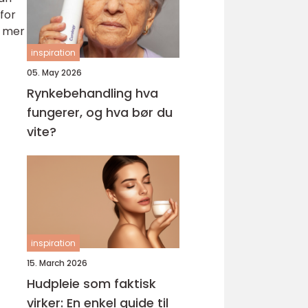
for
n mer
inspiration
05. May 2026
Rynkebehandling hva
fungerer, og hva bør du
vite?
inspiration
15. March 2026
Hudpleie som faktisk
virker: En enkel guide til