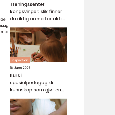
Treningssenter
kongsvinger: slik finner
du riktig arena for aktiv
lde
essig
hverdag
er er
inspiration
18. June 2026
Kurs i
spesialpedagogikk
kunnskap som gjør en
forskjell i hverdagen