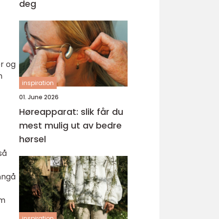
deg
r og
n
inspiration
01. June 2026
Høreapparat: slik får du
mest mulig ut av bedre
hørsel
så
unngå
om
inspiration