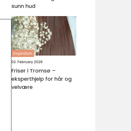
sunn hud
inspiration
02. February 2026
Frisør i Tromsø –
eksperthjelp for hår og
velvære