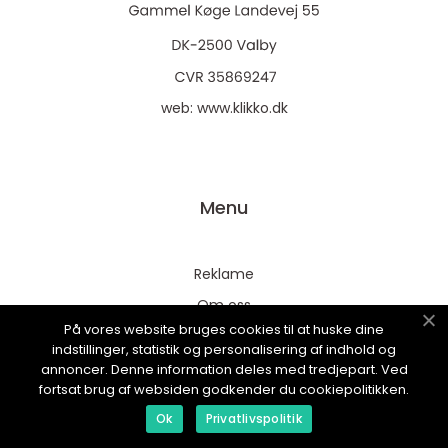
web:
www.klikko.dk
Menu
Reklame
Om oss
På vores website bruges cookies til at huske dine
Cookies
indstillinger, statistik og personalisering af indhold og
Kontakt Oss
annoncer. Denne information deles med tredjepart. Ved
fortsat brug af websiden godkender du cookiepolitikken.
Sitemap
Ok
Privatlivspolitik