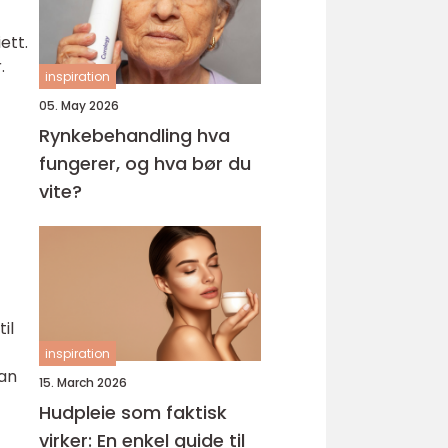
ett.
.
inspiration
05. May 2026
Rynkebehandling hva
fungerer, og hva bør du
vite?
il
inspiration
kan
15. March 2026
Hudpleie som faktisk
virker: En enkel guide til