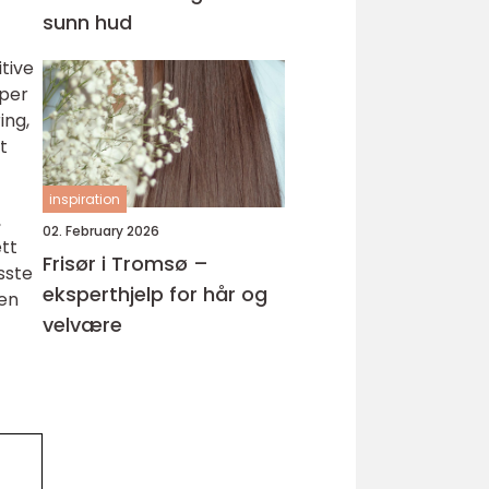
sunn hud
tive
yper
ing,
t
inspiration
,
02. February 2026
tt
Frisør i Tromsø –
sste
eksperthjelp for hår og
gen
velvære