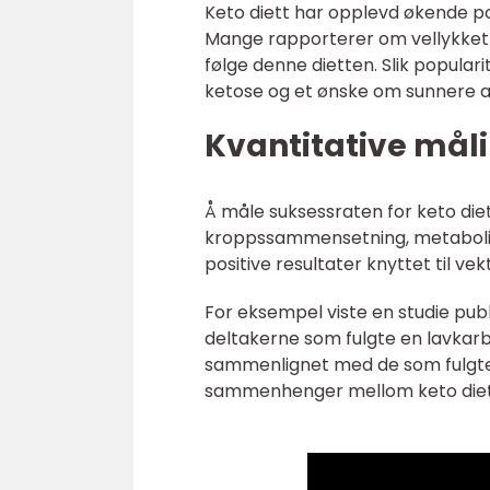
Keto diett har opplevd økende po
Mange rapporterer om vellykket 
følge denne dietten. Slik popular
ketose og et ønske om sunnere alt
Kvantitative måli
Å måle suksessraten for keto diet
kroppssammensetning, metabolisme 
positive resultater knyttet til v
For eksempel viste en studie publ
deltakerne som fulgte en lavkarb
sammenlignet med de som fulgte e
sammenhenger mellom keto diett 