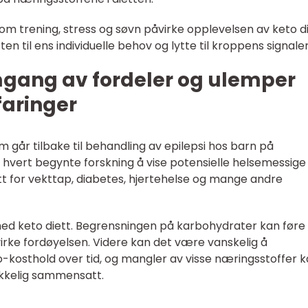
 som trening, stress og søvn påvirke opplevelsen av keto di
tten til ens individuelle behov og lytte til kroppens signaler
mgang av fordeler og ulemper
faringer
om går tilbake til behandling av epilepsi hos barn på
r hvert begynte forskning å vise potensielle helsemessige
tt for vekttap, diabetes, hjertehelse og mange andre
d keto diett. Begrensningen på karbohydrater kan føre t
virke fordøyelsen. Videre kan det være vanskelig å
-kosthold over tid, og mangler av visse næringsstoffer 
rekkelig sammensatt.