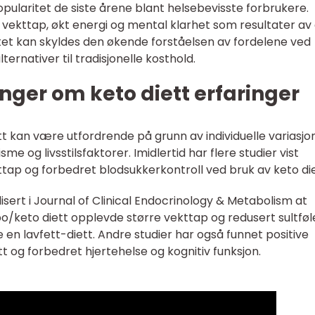
pularitet de siste årene blant helsebevisste forbrukere.
vekttap, økt energi og mental klarhet som resultater av
itet kan skyldes den økende forståelsen av fordelene ved
ernativer til tradisjonelle kosthold.
nger om keto diett erfaringer
t kan være utfordrende på grunn av individuelle variasjon
og livsstilsfaktorer. Imidlertid har flere studier vist
ekttap og forbedret blodsukkerkontroll ved bruk av keto die
isert i Journal of Clinical Endocrinology & Metabolism at
o/keto diett opplevde større vekttap og redusert sultføl
n lavfett-diett. Andre studier har også funnet positive
og forbedret hjertehelse og kognitiv funksjon.