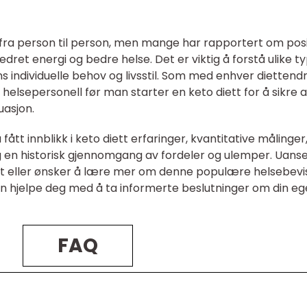
e fra person til person, men mange har rapportert om posi
edret energi og bedre helse. Det er viktig å forstå ulike t
ns individuelle behov og livsstil. Som med enhver diettendr
 helsepersonell før man starter en keto diett for å sikre a
uasjon.
tt innblikk i keto diett erfaringer, kvantitative målinger
g en historisk gjennomgang av fordeler og ulemper. Uanse
tt eller ønsker å lære mer om denne populære helsebevi
n hjelpe deg med å ta informerte beslutninger om din e
FAQ