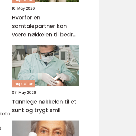
10. May 2026
Hvorfor en
samtalepartner kan
være nøkkelen til bedre
hverdagsmestring
inspiration
07. May 2026
Tannlege nøkkelen til et
sunt og trygt smil
 keto
å