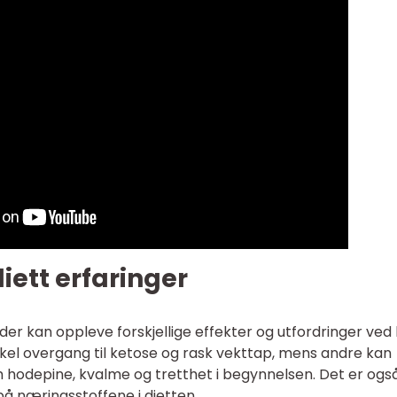
diett erfaringer
ider kan oppleve forskjellige effekter og utfordringer ved
kel overgang til ketose og rask vekttap, mens andre kan
odepine, kvalme og tretthet i begynnelsen. Det er ogs
 på næringsstoffene i dietten.