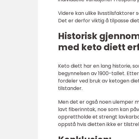
Videre kan ulike livsstilsfaktorer
Det er derfor viktig å tilpasse die
Historisk gjenno
med keto diett er
Keto diett har en lang historie, s
begynnelsen av 1900-tallet. Ette
fordeler ved bruk av ketogen die
tilstander.
Men det er også noen ulemper me
lavt fiberinntak, noe som kan på
opprettholde et strengt lavkarbo
oppstå hvis dietten ikke er tilst