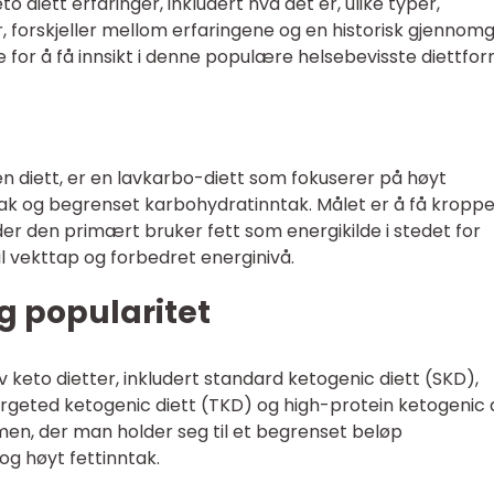
o diett erfaringer, inkludert hva det er, ulike typer,
r, forskjeller mellom erfaringene og en historisk gjennom
e for å få innsikt i denne populære helsebevisste diettfo
en diett, er en lavkarbo-diett som fokuserer på høyt
ak og begrenset karbohydratinntak. Målet er å få kroppen
, der den primært bruker fett som energikilde i stedet for
l vekttap og forbedret energinivå.
og popularitet
av keto dietter, inkludert standard ketogenic diett (SKD),
argeted ketogenic diett (TKD) og high-protein ketogenic 
men, der man holder seg til et begrenset beløp
g høyt fettinntak.