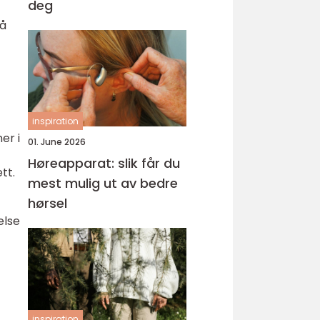
deg
 å
inspiration
er i
01. June 2026
Høreapparat: slik får du
tt.
mest mulig ut av bedre
hørsel
else
inspiration