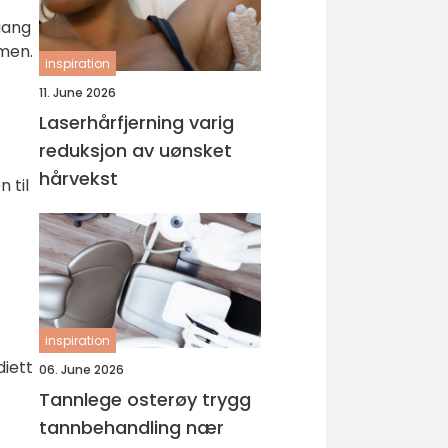
gang
rmen.
inspiration
11. June 2026
Laserhårfjerning varig
reduksjon av uønsket
hårvekst
 til
inspiration
diett
06. June 2026
Tannlege osterøy trygg
tannbehandling nær