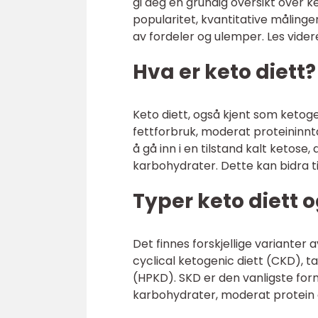
gi deg en grundig oversikt over ket
popularitet, kvantitative målinge
av fordeler og ulemper. Les vider
Hva er keto diett?
Keto diett, også kjent som ketog
fettforbruk, moderat proteininnt
å gå inn i en tilstand kalt ketose
karbohydrater. Dette kan bidra ti
Typer keto diett 
Det finnes forskjellige varianter 
cyclical ketogenic diett (CKD), t
(HPKD). SKD er den vanligste for
karbohydrater, moderat protein o