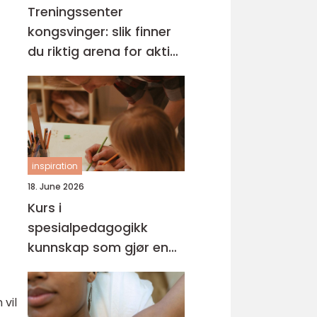
Treningssenter
kongsvinger: slik finner
du riktig arena for aktiv
hverdag
inspiration
18. June 2026
Kurs i
spesialpedagogikk
kunnskap som gjør en
forskjell i hverdagen
 vil