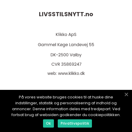
LIVSSTILSNYTT.
no
web:
www.klikko.dk
På vores website bruges cookies til at huske dine
Menu
indstillinger, statistik og personalisering af indhold og
annoncer. Denne information deles med tredjepart. Ved
fortsat brug af websiden godkender du cookiepolitikken.
Reklame
Ok
Privatlivspolitik
Om oss