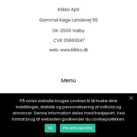
web:
www.klikko.dk
Menu
Reklame
På vores website bruges cookies til at huske dine
indstillinger, statistik og personalisering af indhold og
Om oss
annoncer. Denne information deles med tredjepart. Ved
fortsat brug af websiden godkender du cookiepolitikken.
Cookies
Ok
Privatlivspolitik
Kontakt Oss