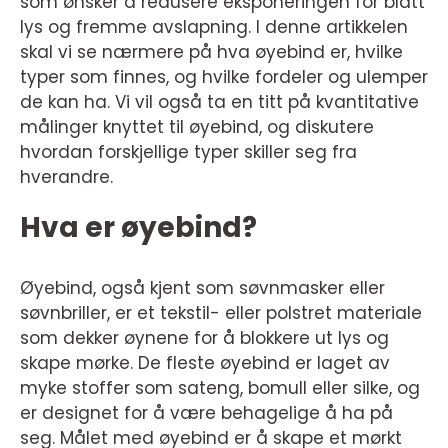
som ønsker å redusere eksponeringen for blått
lys og fremme avslapning. I denne artikkelen
skal vi se nærmere på hva øyebind er, hvilke
typer som finnes, og hvilke fordeler og ulemper
de kan ha. Vi vil også ta en titt på kvantitative
målinger knyttet til øyebind, og diskutere
hvordan forskjellige typer skiller seg fra
hverandre.
Hva er øyebind?
Øyebind, også kjent som søvnmasker eller
søvnbriller, er et tekstil- eller polstret materiale
som dekker øynene for å blokkere ut lys og
skape mørke. De fleste øyebind er laget av
myke stoffer som sateng, bomull eller silke, og
er designet for å være behagelige å ha på
seg. Målet med øyebind er å skape et mørkt