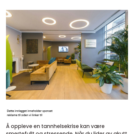
Å oppleve en tannhelsekrise kan være
smertefullt og stressende. Når du lider av akutt