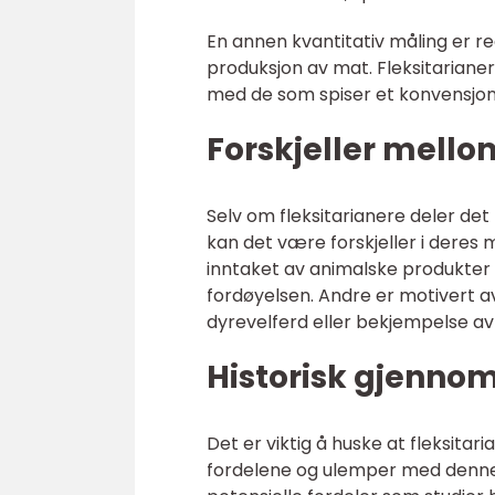
En annen kvantitativ måling er r
produksjon av mat. Fleksitariane
med de som spiser et konvensjone
Forskjeller mello
Selv om fleksitarianere deler de
kan det være forskjeller i deres 
inntaket av animalske produkter 
fordøyelsen. Andre er motivert av
dyrevelferd eller bekjempelse av
Historisk gjenno
Det er viktig å huske at fleksitar
fordelene og ulemper med denne li