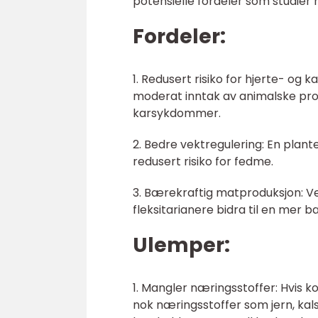
potensielle fordeler som studier
Fordeler:
1. Redusert risiko for hjerte- og
moderat inntak av animalske produ
karsykdommer.
2. Bedre vektregulering: En plante
redusert risiko for fedme.
3. Bærekraftig matproduksjon: V
fleksitarianere bidra til en mer
Ulemper:
1. Mangler næringsstoffer: Hvis k
nok næringsstoffer som jern, kal