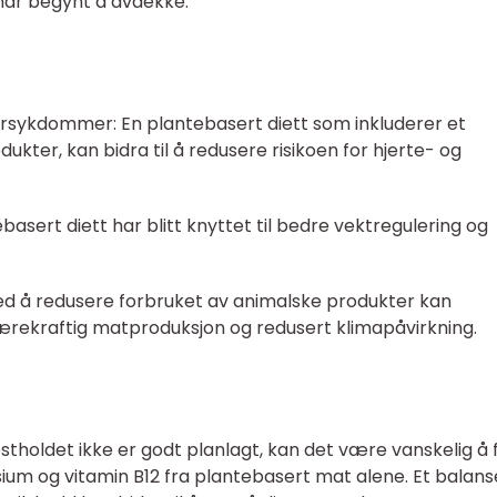
 har begynt å avdekke.
 karsykdommer: En plantebasert diett som inkluderer et
kter, kan bidra til å redusere risikoen for hjerte- og
basert diett har blitt knyttet til bedre vektregulering og
ed å redusere forbruket av animalske produkter kan
 bærekraftig matproduksjon og redusert klimapåvirkning.
ostholdet ikke er godt planlagt, kan det være vanskelig å 
sium og vitamin B12 fra plantebasert mat alene. Et balans