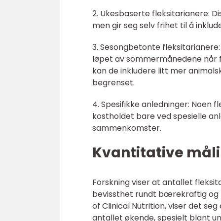
2. Ukesbaserte fleksitarianere: D
men gir seg selv frihet til å inkl
3. Sesongbetonte fleksitarianere:
løpet av sommermånedene når fers
kan de inkludere litt mer animals
begrenset.
4. Spesifikke anledninger: Noen f
kostholdet bare ved spesielle anl
sammenkomster.
Kvantitative måli
Forskning viser at antallet fleks
bevissthet rundt bærekraftig og
of Clinical Nutrition, viser det seg
antallet økende, spesielt blant 