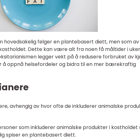
m hovedsakelig følger en plantebasert diett, men som av o
kostholdet. Dette kan være alt fra noen få måltider i uken 
leksitarianismen legger vekt på å redusere forbruket av kj
 å oppnå helsefordeler og bidra til en mer bærekraftig
rianere
anere, avhengig av hvor ofte de inkluderer animalske produk
r personer som inkluderer animalske produkter i kostholdet
g spiser en plantebasert diett.