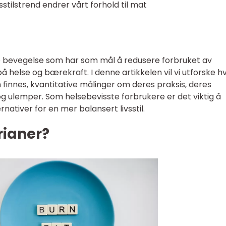
sstilstrend endrer vårt forhold til mat
e bevegelse som har som mål å redusere forbruket av
 helse og bærekraft. I denne artikkelen vil vi utforske h
m finnes, kvantitative målinger om deres praksis, deres
r og ulemper. Som helsebevisste forbrukere er det viktig å
nativer for en mer balansert livsstil.
rianer?