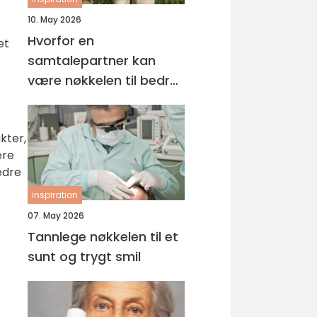
10. May 2026
Hvorfor en
et
samtalepartner kan
være nøkkelen til bedre
hverdagsmestring
kter,
ere
edre
inspiration
07. May 2026
Tannlege nøkkelen til et
sunt og trygt smil