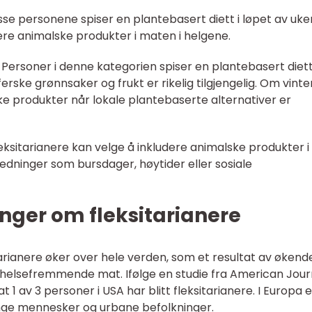
isse personene spiser en plantebasert diett i løpet av uke
udere animalske produkter i maten i helgene.
 Personer i denne kategorien spiser en plantebasert diett
ke grønnsaker og frukt er rikelig tilgjengelig. Om vinte
ke produkter når lokale plantebaserte alternativer er
leksitarianere kan velge å inkludere animalske produkter i
edninger som bursdager, høytider eller sosiale
nger om fleksitarianere
itarianere øker over hele verden, som et resultat av økend
 helsefremmende mat. Ifølge en studie fra American Jour
 at 1 av 3 personer i USA har blitt fleksitarianere. I Europa e
unge mennesker og urbane befolkninger.