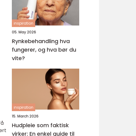
inspiration
05. May 2026
Rynkebehandling hva
fungerer, og hva bør du
vite?
inspiration
15. March 2026
få
Hudpleie som faktisk
ert
virker: En enkel guide til