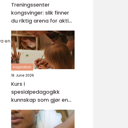
Treningssenter
kongsvinger: slik finner
du riktig arena for aktiv
hverdag
va en
inspiration
18. June 2026
Kurs i
spesialpedagogikk
kunnskap som gjør en
forskjell i hverdagen