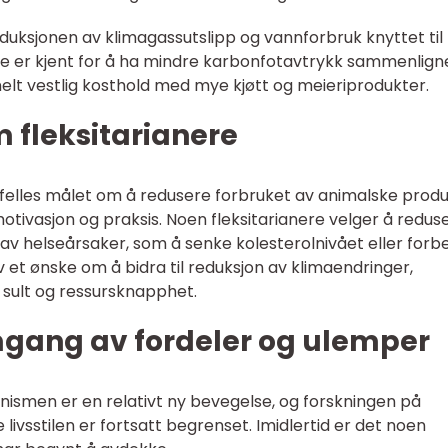
eduksjonen av klimagassutslipp og vannforbruk knyttet til
re er kjent for å ha mindre karbonfotavtrykk sammenlign
lt vestlig kosthold med mye kjøtt og meieriprodukter.
m fleksitarianere
t felles målet om å redusere forbruket av animalske produ
motivasjon og praksis. Noen fleksitarianere velger å redus
av helseårsaker, som å senke kolesterolnivået eller forb
 et ønske om å bidra til reduksjon av klimaendringer,
 sult og ressursknapphet.
mgang av fordeler og ulemper
ianismen er en relativt ny bevegelse, og forskningen på
vsstilen er fortsatt begrenset. Imidlertid er det noen