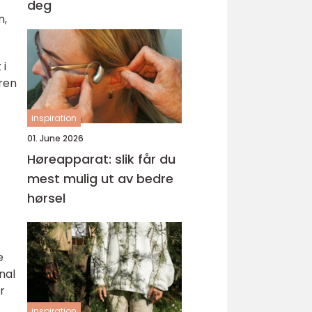
deg
n,
 i
ren
inspiration
01. June 2026
Høreapparat: slik får du
mest mulig ut av bedre
hørsel
e
nal
r
inspiration