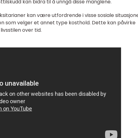
ttilskudd kan bidra til å unngå disse manglene.
eksitarianer kan være utfordrende i visse sosiale situasjone
on som velger et annet type kosthold. Dette kan påvirke
vsstilen over tid.