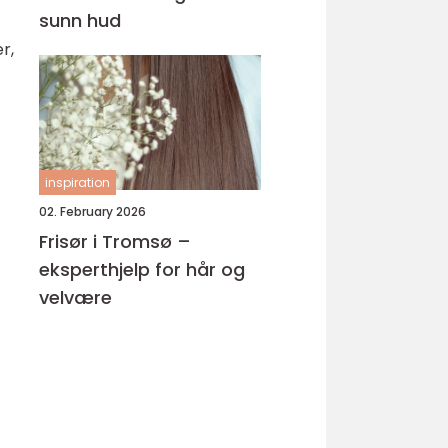
sunn hud
r,
inspiration
02. February 2026
Frisør i Tromsø –
eksperthjelp for hår og
velvære