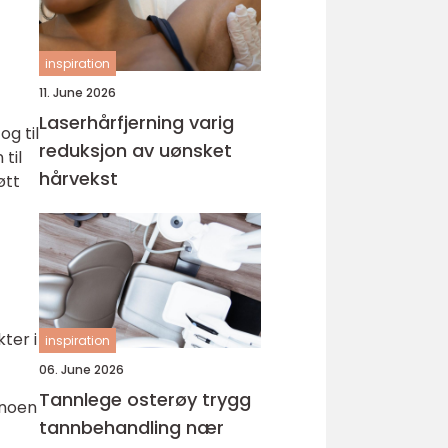
inspiration
11. June 2026
Laserhårfjerning varig
g til
reduksjon av uønsket
til
hårvekst
øtt
ter i
inspiration
06. June 2026
Tannlege osterøy trygg
 noen
tannbehandling nær