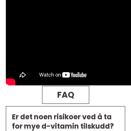
FAQ
Er det noen risikoer ved å ta
for mye d-vitamin tilskudd?