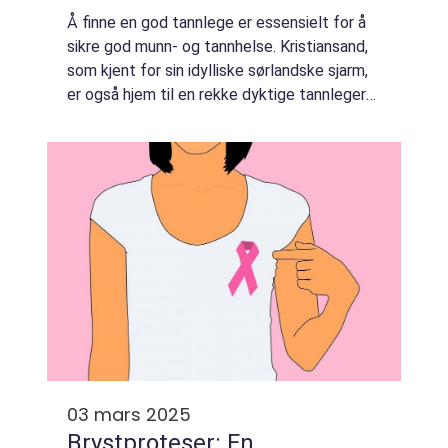
Å finne en god tannlege er essensielt for å
sikre god munn- og tannhelse. Kristiansand,
som kjent for sin idylliske sørlandske sjarm,
er også hjem til en rekke dyktige tannleger
som tilbyr et bredt spekter av tjenester for
&a...
03 mars 2025
Brystproteser: En