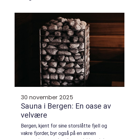
eller myse, setter seg mer fast.
Rynkebehandling handler i dag ikke bare om
å fje...
30 november 2025
Sauna i Bergen: En oase av
velvære
Bergen, kjent for sine storslåtte fjell og
vakre fjorder, byr også på en annen