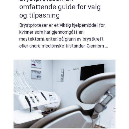
omfattende guide for valg
og tilpasning
Brystproteser er et viktig hjelpemiddel for
kvinner som har gjennomgått en
mastektomi, enten på grunn av brystkreft
eller andre medisinske tilstander. Gjennom å
tilby både fysisk støtte og emosjonell
trygghet, spiller b...