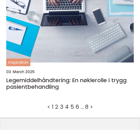
inspiration
03. March 2025
Legemiddelhåndtering: En nøklerolle i trygg
pasientbehandling
<
1
2
3
4
5
6
…
8
>